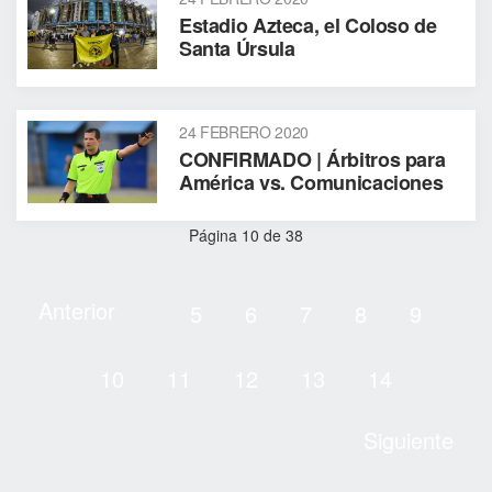
Estadio Azteca, el Coloso de
Santa Úrsula
24 FEBRERO 2020
CONFIRMADO | Árbitros para
América vs. Comunicaciones
Página 10 de 38
Anterior
5
6
7
8
9
10
11
12
13
14
Siguiente