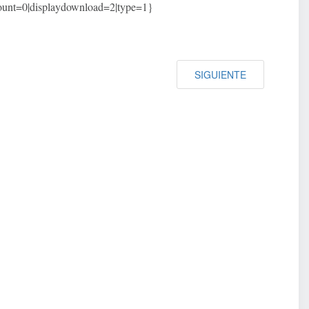
tcount=0|displaydownload=2|type=1}
SIGUIENTE