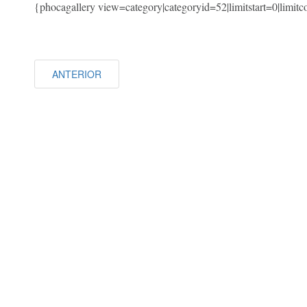
{phocagallery view=category|categoryid=52|limitstart=0|limi
ANTERIOR