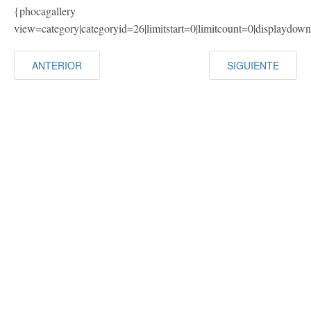
{phocagallery
view=category|categoryid=26|limitstart=0|limitcount=0|displaydow
ANTERIOR
SIGUIENTE