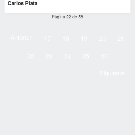
Carlos Plata
Página 22 de 58
Anterior
17
18
19
20
21
22
23
24
25
26
Siguiente