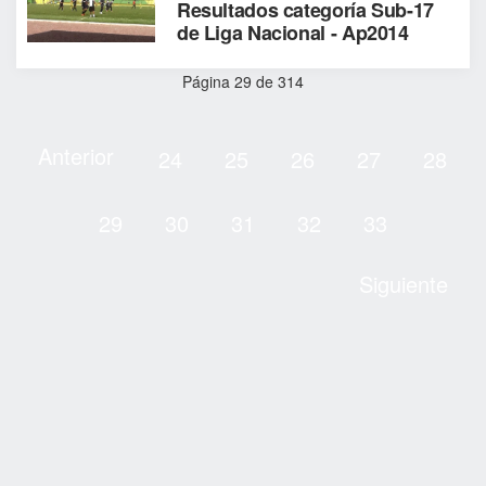
Resultados categoría Sub-17
de Liga Nacional - Ap2014
Página 29 de 314
Anterior
24
25
26
27
28
29
30
31
32
33
Siguiente