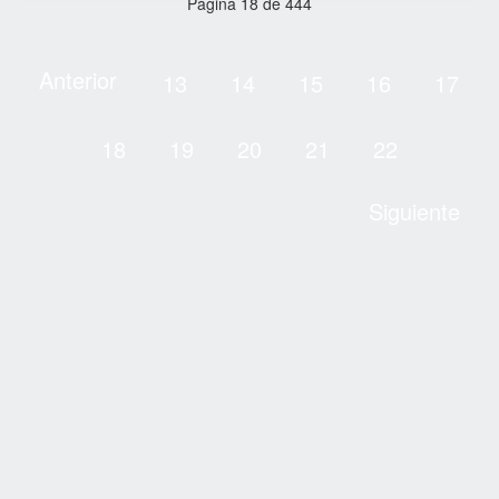
Página 18 de 444
Anterior
13
14
15
16
17
18
19
20
21
22
Siguiente