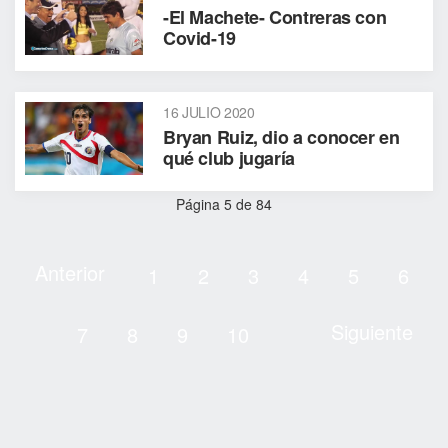
-El Machete- Contreras con
Covid-19
16 JULIO 2020
Bryan Ruiz, dio a conocer en
qué club jugaría
Página 5 de 84
Anterior
1
2
3
4
5
6
Siguiente
7
8
9
10