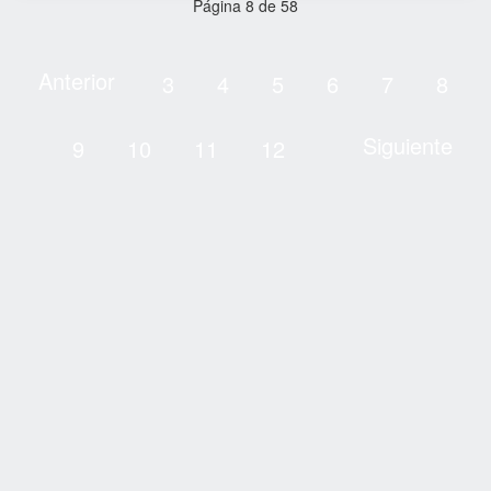
Página 8 de 58
Anterior
3
4
5
6
7
8
Siguiente
9
10
11
12