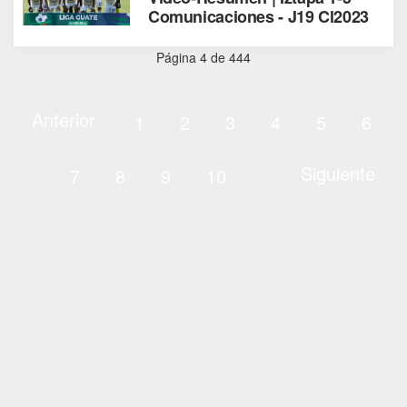
Comunicaciones - J19 Cl2023
Página 4 de 444
Anterior
1
2
3
4
5
6
Siguiente
7
8
9
10